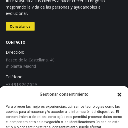
BITEN
ayuda a sus clientes a hacer crecer su negocio
mejorando la vida de las personas y ayudándoles a
evolucionar.
Consúltanos
CONTACTO
Dirección:
Paseo de la Castellana, 40
8ª planta Madrid
Teléfono:
+34 913 267 529
Gestionar consentimiento
Email:
info@biten.es
Para ofrecer las mejores experiencias, utilizamos tecnologías como las
cookies para almacenar y/o acceder a la información del dispositivo. El
Encuéntranos en:
consentimiento de estas tecnologías nos permitirá procesar datos como
Linkedin
el comportamiento de navegación o las identificaciones únicas en este
page
sitio. No consentir o retirar el consentimiento, puede afectar