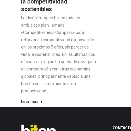
la competitividad
sostenibles
La Unión Europea ha lanzado un
ambicioso plan llamado
«Competitiveness Compass» para
reforzar su competitividad e innovación
en los próximos 5 años, sin perder de
vista la sostenibilidad. En las últimas dos
décadas, la región ha quedado rezagada
en comparación con otras economías
globales, principalmente debido a una
brecha en el crecimiento de la
productividad.…
Leer más
CONTACT