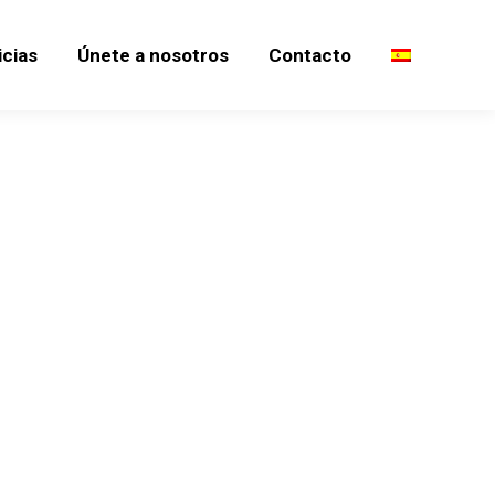
icias
Únete a nosotros
Contacto
icias
Únete a nosotros
Contacto