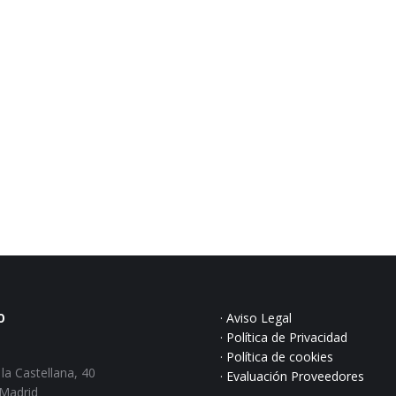
O
· Aviso Legal
· Política de Privacidad
:
· Política de cookies
la Castellana, 40
· Evaluación Proveedores
 Madrid