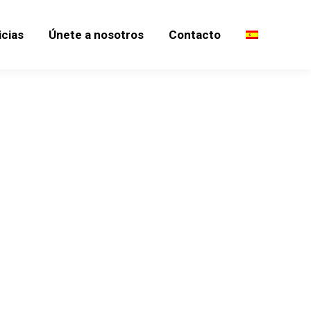
icias
Únete a nosotros
Contacto
icias
Únete a nosotros
Contacto