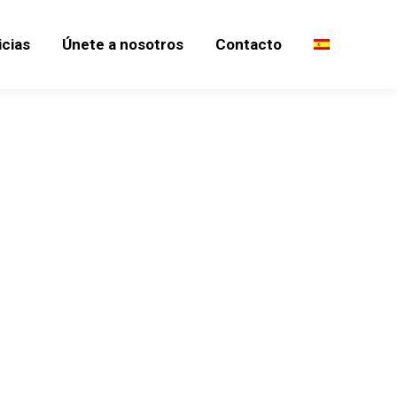
icias
Únete a nosotros
Contacto
icias
Únete a nosotros
Contacto