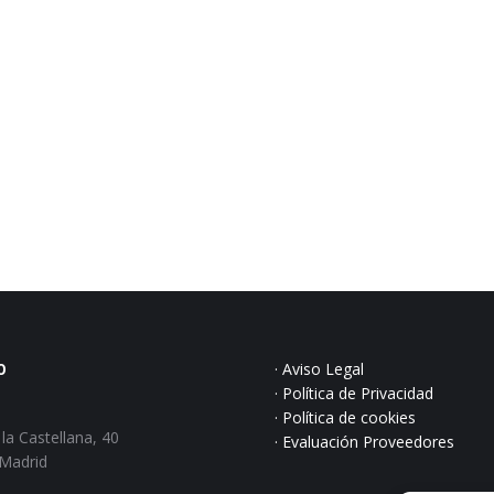
O
· Aviso Legal
· Política de Privacidad
:
· Política de cookies
la Castellana, 40
· Evaluación Proveedores
 Madrid