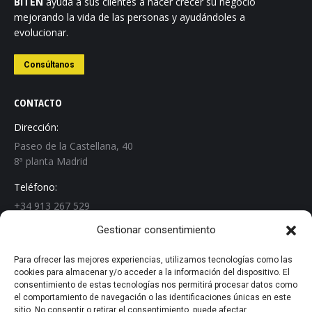
BITEN
ayuda a sus clientes a hacer crecer su negocio
mejorando la vida de las personas y ayudándoles a
evolucionar.
Consúltanos
CONTACTO
Dirección:
Paseo de la Castellana, 40
8ª planta Madrid
Teléfono:
+34 913 267 529
Gestionar consentimiento
Email:
info@biten.es
Para ofrecer las mejores experiencias, utilizamos tecnologías como las
cookies para almacenar y/o acceder a la información del dispositivo. El
Encuéntranos en:
consentimiento de estas tecnologías nos permitirá procesar datos como
Linkedin
el comportamiento de navegación o las identificaciones únicas en este
page
sitio. No consentir o retirar el consentimiento, puede afectar