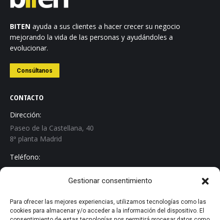
BITEN
ayuda a sus clientes a hacer crecer su negocio
mejorando la vida de las personas y ayudándoles a
evolucionar.
Consúltanos
CONTACTO
Dirección:
Paseo de la Castellana, 40
8ª planta Madrid
Teléfono:
+34 913 267 529
Gestionar consentimiento
Email:
info@biten.es
Para ofrecer las mejores experiencias, utilizamos tecnologías como las
cookies para almacenar y/o acceder a la información del dispositivo. El
Encuéntranos en:
consentimiento de estas tecnologías nos permitirá procesar datos como