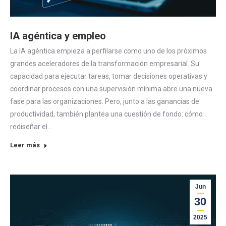
IA agéntica y empleo
La IA agéntica empieza a perfilarse como uno de los próximos
grandes aceleradores de la transformación empresarial. Su
capacidad para ejecutar tareas, tomar decisiones operativas y
coordinar procesos con una supervisión mínima abre una nueva
fase para las organizaciones. Pero, junto a las ganancias de
productividad, también plantea una cuestión de fondo: cómo
rediseñar el…
Leer más
Jun
30
2025