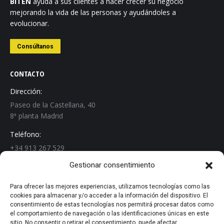
BITEN
ayuda a sus clientes a hacer crecer su negocio
mejorando la vida de las personas y ayudándoles a
evolucionar.
Consúltanos
CONTACTO
Dirección:
Paseo de la Castellana, 40
8ª planta Madrid
Teléfono:
+34 913 267 529
Gestionar consentimiento
Email:
info@biten.es
Para ofrecer las mejores experiencias, utilizamos tecnologías como las
cookies para almacenar y/o acceder a la información del dispositivo. El
Encuéntranos en:
consentimiento de estas tecnologías nos permitirá procesar datos como
Linkedin
el comportamiento de navegación o las identificaciones únicas en este
page
sitio. No consentir o retirar el consentimiento, puede afectar