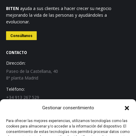
BITEN
ayuda a sus clientes a hacer crecer su negocio
mejorando la vida de las personas y ayudándoles a
evolucionar.
Consúltanos
CONTACTO
Dirección:
Paseo de la Castellana, 40
8ª planta Madrid
Teléfono:
+34 913 267 529
Gestionar consentimiento
Email:
info@biten.es
Para ofrecer las mejores experiencias, utilizamos tecnologías como las
cookies para almacenar y/o acceder a la información del dispositivo. El
Encuéntranos en:
consentimiento de estas tecnologías nos permitirá procesar datos como
Linkedin