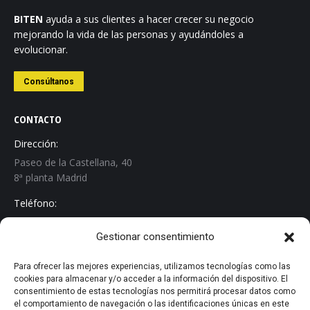
BITEN
ayuda a sus clientes a hacer crecer su negocio
mejorando la vida de las personas y ayudándoles a
evolucionar.
Consúltanos
CONTACTO
Dirección:
Paseo de la Castellana, 40
8ª planta Madrid
Teléfono:
+34 913 267 529
Gestionar consentimiento
Email:
info@biten.es
Para ofrecer las mejores experiencias, utilizamos tecnologías como las
cookies para almacenar y/o acceder a la información del dispositivo. El
Encuéntranos en:
consentimiento de estas tecnologías nos permitirá procesar datos como
Linkedin
el comportamiento de navegación o las identificaciones únicas en este