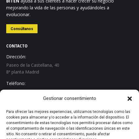
BITEN
ayuda a sus clientes a hacer crecer su negocio
mejorando la vida de las personas y ayudándoles a
evolucionar.
Consúltanos
CONTACTO
Dirección:
Paseo de la Castellana, 40
8ª planta Madrid
Teléfono:
+34 913 267 529
Gestionar consentimiento
Email:
info@biten.es
Para ofrecer las mejores experiencias, utilizamos tecnologías como las
cookies para almacenar y/o acceder a la información del dispositivo. El
Encuéntranos en:
consentimiento de estas tecnologías nos permitirá procesar datos como
Linkedin
el comportamiento de navegación o las identificaciones únicas en este
sitio. No consentir o retirar el consentimiento, puede afectar
page