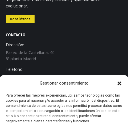
evolucionar.
Consúltanos
CONTACTO
Dirección:
Paseo de la Castellana, 40
8ª planta Madrid
Teléfono:
+34 913 267 529
Gestionar consentimiento
Email:
info@biten.es
Para ofrecer las mejores experiencias, utilizamos tecnologías como las
cookies para almacenar y/o acceder a la información del dispositivo. El
Encuéntranos en:
consentimiento de estas tecnologías nos permitirá procesar datos como
Linkedin
el comportamiento de navegación o las identificaciones únicas en este
sitio. No consentir o retirar el consentimiento, puede afectar
page
negativamente a ciertas características y funciones.
· Aviso Legal
opens