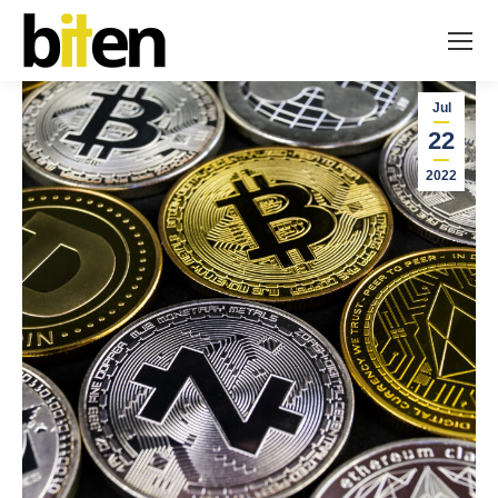
Jul
22
2022