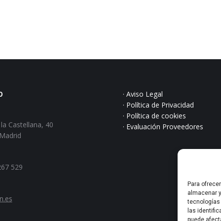
O
· Aviso Legal
· Política de Privacidad
:
· Política de cookies
la Castellana, 40
· Evaluación Proveedores
 Madrid
267 529
Para ofrece
almacenar y
n.es
tecnologías
las identifi
nos en:
puede afect