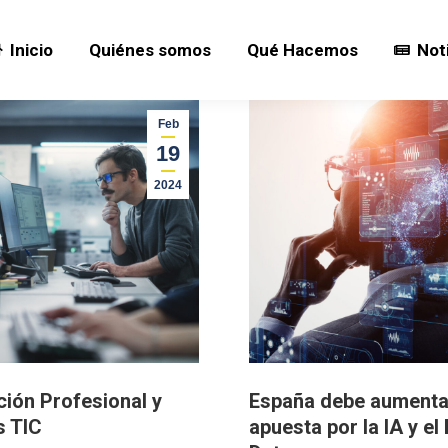
Inicio
Quiénes somos
Qué Hacemos
Not
Inicio
Quiénes somos
Qué Hacemos
Not
Feb
19
2024
ión Profesional y
España debe aumenta
s TIC
apuesta por la IA y el