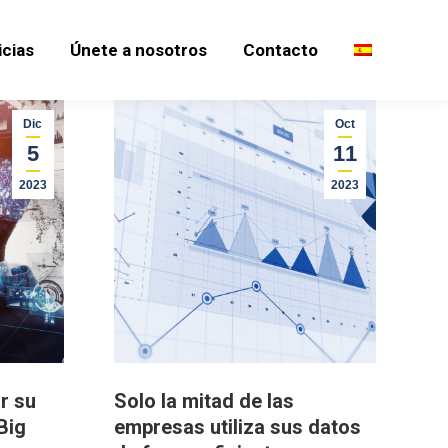
icias
Únete a nosotros
Contacto
icias
Únete a nosotros
Contacto
Dic
Oct
5
11
2023
2023
r su
Solo la mitad de las
 Big
empresas utiliza sus datos