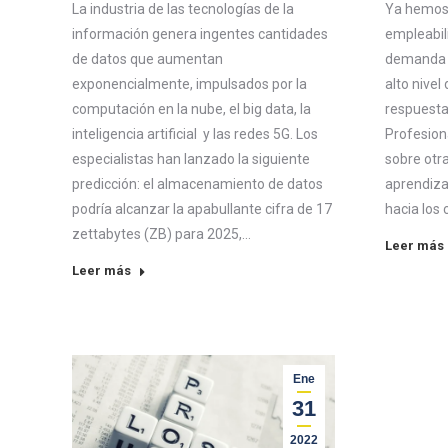
La industria de las tecnologías de la
Ya hemos 
información genera ingentes cantidades
empleabil
de datos que aumentan
demanda p
exponencialmente, impulsados por la
alto nivel 
computación en la nube, el big data, la
respuesta
inteligencia artificial y las redes 5G. Los
Profesiona
especialistas han lanzado la siguiente
sobre otr
predicción: el almacenamiento de datos
aprendiza
podría alcanzar la apabullante cifra de 17
hacia los
zettabytes (ZB) para 2025,…
Leer más
Leer más
Ene
31
2022