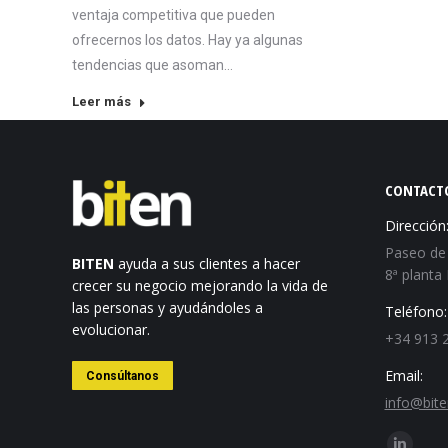
ventaja competitiva que pueden
ofrecernos los datos. Hay ya algunas
tendencias que asoman…
Leer más
CONTACT
Dirección
Paseo de 
BITEN
ayuda a sus clientes a hacer
8ª planta
crecer su negocio mejorando la vida de
las personas y ayudándoles a
Teléfono:
evolucionar.
+34 913 
Email:
Consúltanos
info@bite
Encuéntra