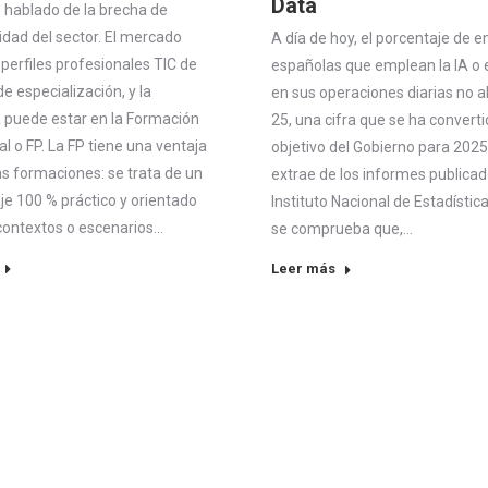
Data
hablado de la brecha de
idad del sector. El mercado
A día de hoy, el porcentaje de 
erfiles profesionales TIC de
españolas que emplean la IA o e
de especialización, y la
en sus operaciones diarias no a
 puede estar en la Formación
25, una cifra que se ha converti
l o FP. La FP tiene una ventaja
objetivo del Gobierno para 2025
as formaciones: se trata de un
extrae de los informes publicad
je 100 % práctico y orientado
Instituto Nacional de Estadístic
 contextos o escenarios…
se comprueba que,…
Leer más