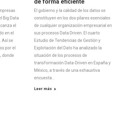
de forma eficiente
empresas
El gobierno y la calidad de los datos se
l Big Data
constituyen en los dos pilares esenciales
lcanza el
de cualquier organización empresarial en
do en el
sus procesos Data Driven. El cuarto
. Así se
Estudio de Tendencias de Gestión y
os por el
Explotación del Dato ha analizado la
a, donde
situación de los procesos de
transformación Data-Driven en España y
México, a través de una exhaustiva
encuesta…
Leer más