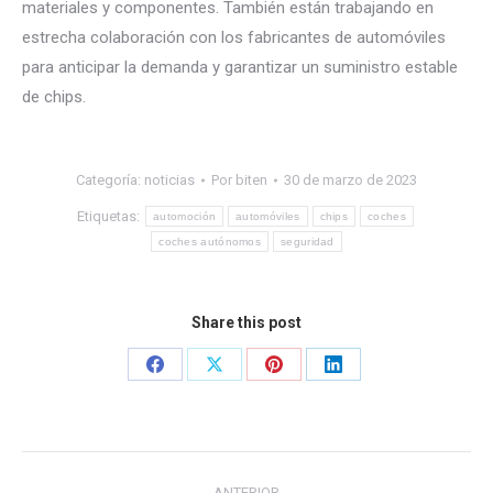
materiales y componentes. También están trabajando en
estrecha colaboración con los fabricantes de automóviles
para anticipar la demanda y garantizar un suministro estable
de chips.
Categoría:
noticias
Por
biten
30 de marzo de 2023
Etiquetas:
automoción
automóviles
chips
coches
coches autónomos
seguridad
Share this post
Share
Share
Share
Share
on
on
on
on
Facebook
X
Pinterest
LinkedIn
Navegación
ANTERIOR