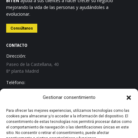
BITEN
ayuda a sus clientes a hacer crecer su negocio
mejorando la vida de las personas y ayudándoles a
evolucionar.
Consúltanos
CONTACTO
Dirección:
Paseo de la Castellana, 40
8ª planta Madrid
Teléfono:
+34 913 267 529
Gestionar consentimiento
Email:
info@biten.es
Para ofrecer las mejores experiencias, utilizamos tecnologías como las
cookies para almacenar y/o acceder a la información del dispositivo. El
Encuéntranos en:
consentimiento de estas tecnologías nos permitirá procesar datos como
Linkedin
el comportamiento de navegación o las identificaciones únicas en este
sitio. No consentir o retirar el consentimiento, puede afectar
page