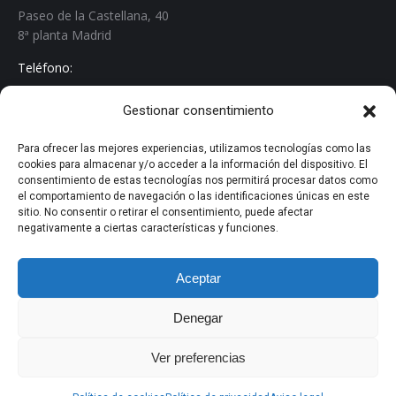
Paseo de la Castellana, 40
8ª planta Madrid
Teléfono:
+34 913 267 529
Gestionar consentimiento
Email:
info@biten.es
Para ofrecer las mejores experiencias, utilizamos tecnologías como las
cookies para almacenar y/o acceder a la información del dispositivo. El
Encuéntranos en:
consentimiento de estas tecnologías nos permitirá procesar datos como
Linkedin
el comportamiento de navegación o las identificaciones únicas en este
sitio. No consentir o retirar el consentimiento, puede afectar
page
negativamente a ciertas características y funciones.
· Aviso Legal
opens
· Política de Privacidad
in
· Política de cookies
Aceptar
new
· Evaluación Proveedores
window
Denegar
Ver preferencias